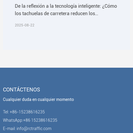
De la reflexión a la tecnología inteligente: ¿Cómo
los tachuelas de carretera reducen los
accidentes de tráfico en un 30% anual?
2025-08-22
CONTÁCTENOS
Cualquier duda en cualquier momento
Tel: +86-15238616235
WhatsApp:+86 15238616235
E-mail: info@rctraffic.com