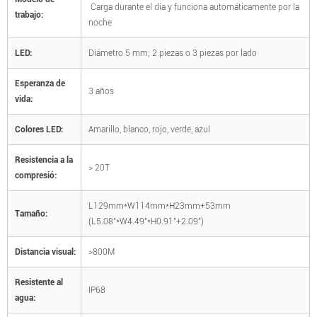
Carga durante el día y funciona automáticamente por la
trabajo:
noche
LED:
Diámetro 5 mm; 2 piezas o 3 piezas por lado
Esperanza de
3 años
vida:
Colores LED:
Amarillo, blanco, rojo, verde, azul
Resistencia a la
> 20T
compresió:
L129mm*W114mm*H23mm+53mm
Tamaño:
(L5.08"*W4.49"*H0.91"+2.09")
Distancia visual:
>800M
Resistente al
IP68
agua: