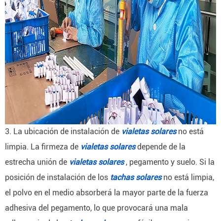
3. La ubicación de instalación de
vialetas solares
no está
limpia.
La firmeza de
vialetas solares
depende de la
estrecha unión de
vialetas solares
, pegamento y suelo.
Si la
posición de instalación de los
tachas solares
no está limpia,
el polvo en el medio absorberá la mayor parte de la fuerza
adhesiva del pegamento, lo que provocará una mala