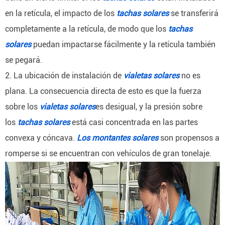
en la retícula, el impacto de los
tachas solares
se transferirá
completamente a la retícula, de modo que los
tachas
solares
puedan impactarse fácilmente y la retícula también
se pegará.
2. La ubicación de instalación de
vialetas solares
no es
plana.
La consecuencia directa de esto es que la fuerza
sobre los
vialetas solares
es desigual, y la presión sobre
los
tachas solares
está casi concentrada en las partes
convexa y cóncava.
Los montantes solares
son propensos a
romperse si se encuentran con vehículos de gran tonelaje.